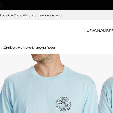
Saltar al contenido
Localizar Tienda
Contacto
Medios de pago
NUEVO
HOMBR
Camiseta Hombre Billabong Rotor