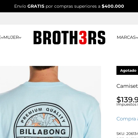
Envío
GRATIS
por compras superiores a
$400.000
E
MUJER
MARCAS
Agotado
Camiset
$139.
Impuestos i
Compra 
SKU:
20613