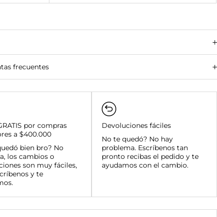
tas frecuentes
amanga y su área metropolitana:
des principales (Bogotá, Medellín, Cali, Barranquilla):
 del país:
GRATIS por compras
Devoluciones fáciles
ores a $400.000
amanga y su área metropolitana:
No te quedó? No hay
quedó bien bro? No
nal:
problema. Escríbenos tan
a, los cambios o
as superiores a $400.000:
pronto recibas el pedido y te
ciones son muy fáciles,
ayudamos con el cambio.
críbenos y te
mos.