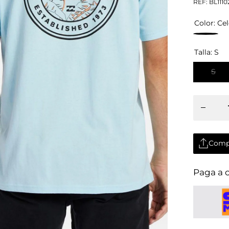
REF:
BL1110
Color:
Cel
Talla:
S
S
Disminuir
cantidad
para
Camiseta
Hombre
Billabong
Rotor
Comp
Comp
Paga a 