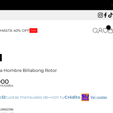
Instagr
Face
Ti
HASTA 40% OFF
Sale
a Hombre Billabong Rotor
900
ncluidos.
a
12
cuotas mensuales de
--
con tu
Crédito
Ver cuotas
43865396