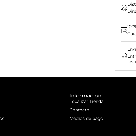
Dist
Dire
100
Gara
Env
Entr
rast
Información
Localizar Tienda
Contacto
os
Medios de pago