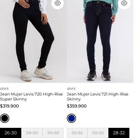
LEVI'S
LEVI'S
Jean Mujer Levis 720 High-Rise
Jean Mujer Levis 721 High-Rise
Super Skinny
Skinny
$319.900
$359.900
26-30
28-30
30-30
32-32
30-32
28-32