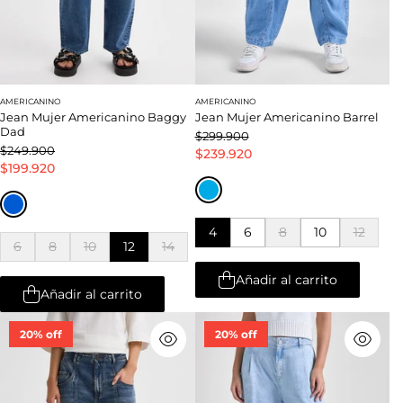
AMERICANINO
AMERICANINO
Jean Mujer Americanino Baggy
Jean Mujer Americanino Barrel
Dad
$299.900
$249.900
$239.920
$199.920
4
6
8
10
12
6
8
10
12
14
Añadir al carrito
Añadir al carrito
20% off
20% off