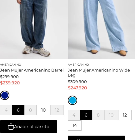
AMERICANINO
AMERICANINO
Jean Mujer Americanino Barrel
Jean Mujer Americanino Wide
Leg
$299.900
$309.900
$239.920
$247.920
4
6
8
10
12
4
6
8
10
12
14
Añadir al carrito