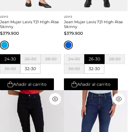
LEVI'S
LEVI'S
Jean Mujer Levis 721 High-Rise
Jean Mujer Levis 721 High-Rise
Skinny
Skinny
$379.900
$379.900
24-30
26-30
28-30
24-30
26-30
28-30
30-30
32-30
30-30
32-30
Añadir al carrito
Añadir al carrito