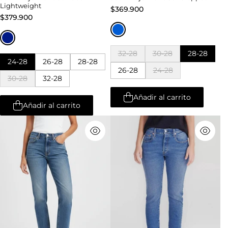
Lightweight
$369.900
$379.900
32-28
30-28
28-28
24-28
26-28
28-28
26-28
24-28
30-28
32-28
Añadir al carrito
Añadir al carrito