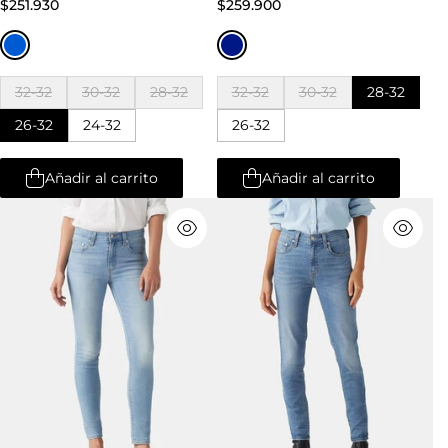
$251.930
$259.900
32-32
30-32
28-32
32-32
30-32
28-32
26-32
24-32
26-32
Añadir al carrito
Añadir al carrito