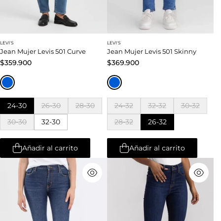
LEVI'S
LEVI'S
Jean Mujer Levis 501 Curve
Jean Mujer Levis 501 Skinny
$359.900
$369.900
24-30
26-30
28-30
24-32
32-32
30-32
30-30
32-30
28-32
26-32
Añadir al carrito
Añadir al carrito