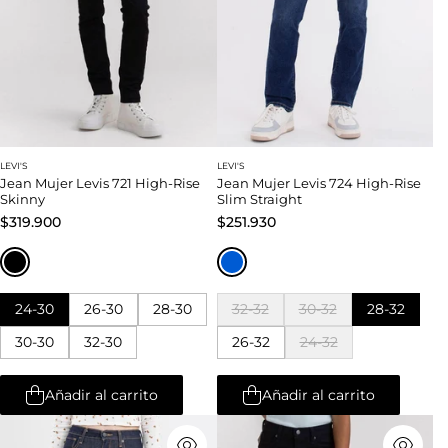
LEVI'S
LEVI'S
Jean Mujer Levis 721 High-Rise
Jean Mujer Levis 724 High-Rise
Skinny
Slim Straight
$319.900
$251.930
24-30
26-30
28-30
32-32
30-32
28-32
30-30
32-30
26-32
24-32
Añadir al carrito
Añadir al carrito