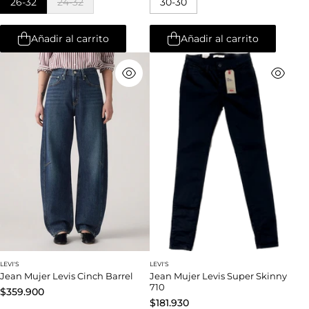
26-32
24-32
30-30
Añadir al carrito
Añadir al carrito
LEVI'S
LEVI'S
Jean Mujer Levis Cinch Barrel
Jean Mujer Levis Super Skinny
710
$359.900
$181.930