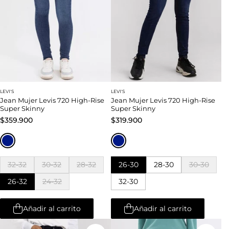
LEVI'S
LEVI'S
Jean Mujer Levis 720 High-Rise
Jean Mujer Levis 720 High-Rise
Super Skinny
Super Skinny
$359.900
$319.900
32-32
30-32
28-32
26-30
28-30
30-30
26-32
24-32
32-30
Añadir al carrito
Añadir al carrito