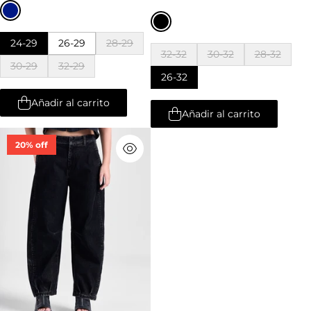
24-29
26-29
28-29
32-32
30-32
28-32
30-29
32-29
26-32
Añadir al carrito
Añadir al carrito
20% off