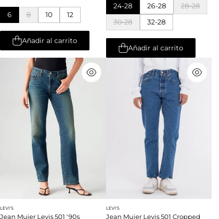
24-28
26-28
28-28
6
8
10
12
30-28
32-28
Añadir al carrito
Añadir al carrito
LEVI'S
LEVI'S
Jean Mujer Levis 501 '90s
Jean Mujer Levis 501 Cropped