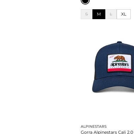
S
M
L
XL
S
L
XL
Añadir al carrito
Añadir al carrito
ALPINESTARS
Gorra Alpinestars Cali 2.0