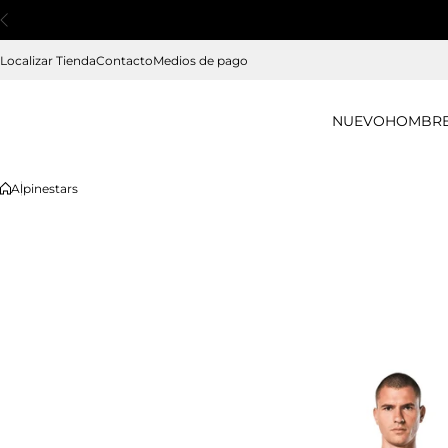
Saltar al contenido
Localizar Tienda
Contacto
Medios de pago
NUEVO
HOMBR
Alpinestars