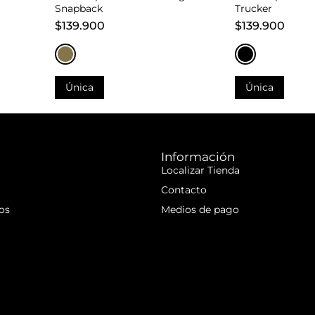
Snapback
Trucker
$139.900
$139.900
Única
Única
Añadir al carrito
Añadir al 
Añadir al carrito
Añadir al 
Información
Localizar Tienda
Contacto
os
Medios de pago