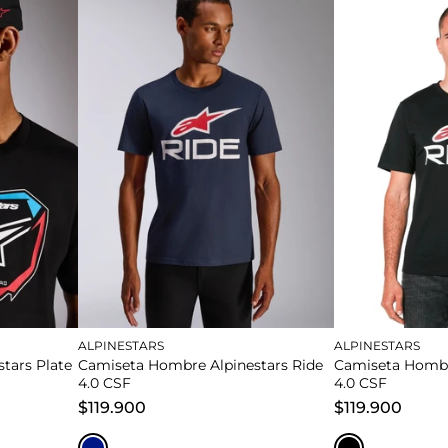
XXL
M
L
XL
M
L
Añadir al carrito
Añadir al 
Añadir al carrito
Añadir al 
ALPINESTARS
ALPINESTARS
tars Plate
Camiseta Hombre Alpinestars Ride
Camiseta Hombr
4.0 CSF
4.0 CSF
$119.900
$119.900