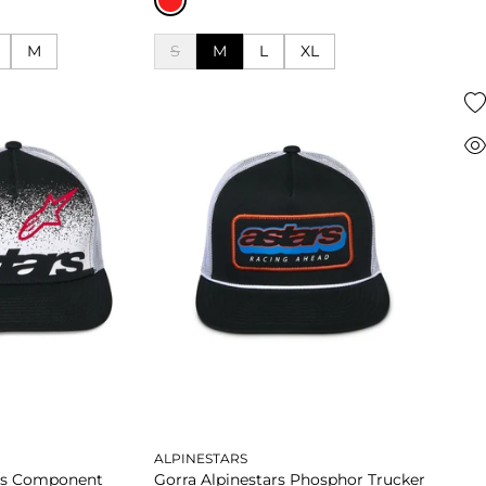
M
S
M
L
XL
M
S
L
XL
carrito
Añadir al carrito
carrito
Añadir al carrito
ALPINESTARS
ars Component
Gorra Alpinestars Phosphor Trucker