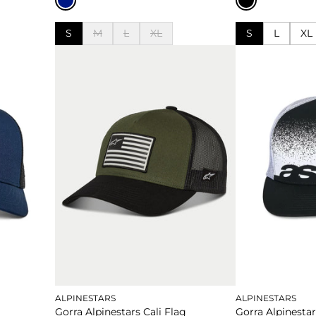
S
M
L
XL
S
L
XL
M
L
XL
L
XL
Añadir al carrito
Añadir al 
Añadir al carrito
Añadir al 
ALPINESTARS
ALPINESTARS
Gorra Alpinestars Cali Flag
Gorra Alpinest