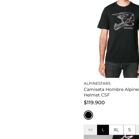
ALPINESTARS
Camiseta Hombre Alpine
Helmet CSF
$119.900
M
L
XL
S