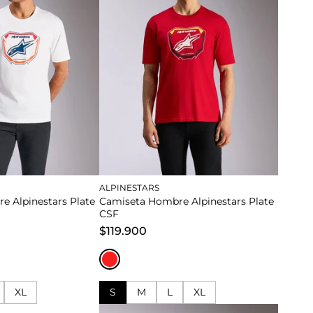
ALPINESTARS
 Alpinestars Plate
Camiseta Hombre Alpinestars Plate
CSF
$119.900
XL
S
M
L
XL