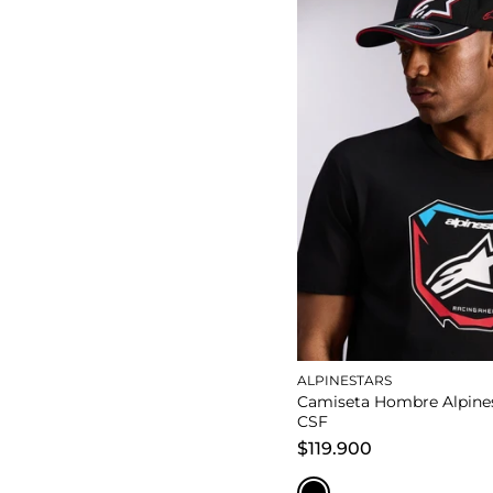
M
XL
S
Añadir al carrito
Añadir al carrito
ALPINESTARS
Camiseta Hombre Alpines
CSF
$119.900