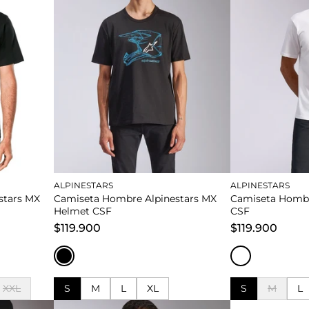
ALPINESTARS
ALPINESTARS
stars MX
Camiseta Hombre Alpinestars MX
Camiseta Hombre
Helmet CSF
CSF
$119.900
$119.900
XXL
S
M
L
XL
S
M
L