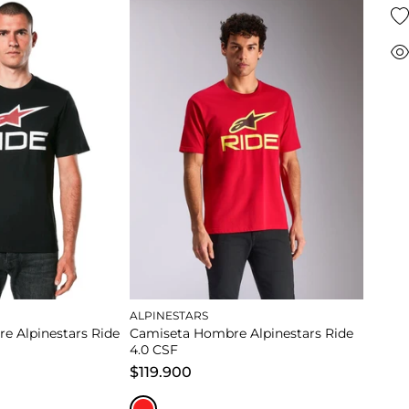
XL
M
L
XL
carrito
Añadir al carrito
carrito
Añadir al carrito
ALPINESTARS
e Alpinestars Ride
Camiseta Hombre Alpinestars Ride
4.0 CSF
$119.900