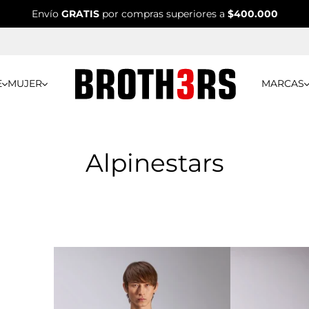
Envío
GRATIS
por compras superiores a
$400.000
E
MUJER
MARCAS
Alpinestars