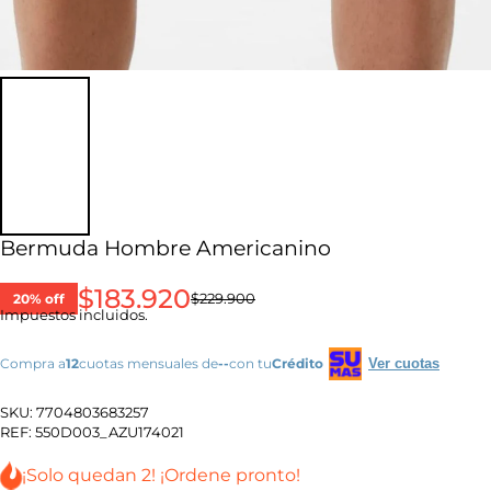
Bermuda Hombre Americanino
$183.920
20% off
$229.900
Impuestos incluidos.
Compra a
12
cuotas mensuales de
--
con tu
Crédito
Ver cuotas
SKU:
7704803683257
REF:
550D003_AZU174021
¡Solo quedan 2! ¡Ordene pronto!