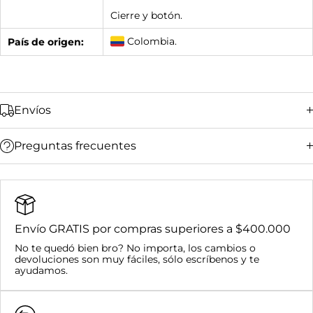
Cierre y botón.
Colombia.
País de origen:
Envíos
Preguntas frecuentes
Bucaramanga y su área metropolitana:
Ciudades principales (Bogotá, Medellín, Cali,
Barranquilla):
Resto del país:
Envío GRATIS por compras superiores a $400.000
Bucaramanga y su área metropolitana:
No te quedó bien bro? No importa, los cambios o
Nacional:
devoluciones son muy fáciles, sólo escríbenos y te
Compras superiores a $400.000:
ayudamos.