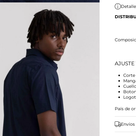
Detall
DISTRIB
Composici
AJUSTE 
Corte
Manga
Cuello
Botone
Logoti
País de o
Envíos