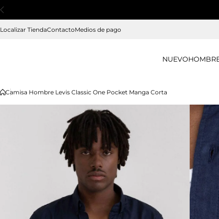
Saltar al contenido
Localizar Tienda
Contacto
Medios de pago
NUEVO
HOMBR
Camisa Hombre Levis Classic One Pocket Manga Corta