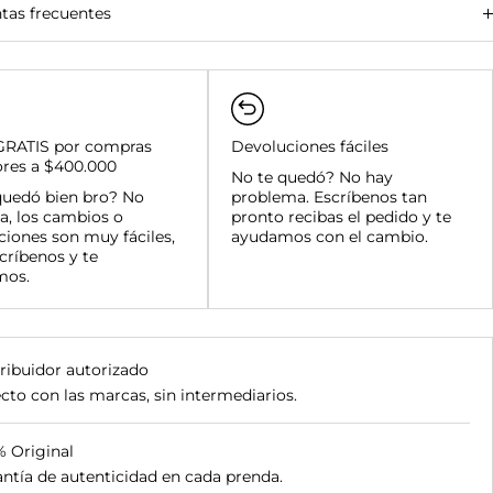
tas frecuentes
amanga y su área metropolitana:
des principales (Bogotá, Medellín, Cali, Barranquilla):
 del país:
GRATIS por compras
Devoluciones fáciles
ores a $400.000
amanga y su área metropolitana:
No te quedó? No hay
quedó bien bro? No
nal:
problema. Escríbenos tan
a, los cambios o
as superiores a $400.000:
pronto recibas el pedido y te
ciones son muy fáciles,
ayudamos con el cambio.
críbenos y te
mos.
ribuidor autorizado
cto con las marcas, sin intermediarios.
% Original
ntía de autenticidad en cada prenda.