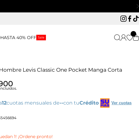
Instagr
Face
Ti
HASTA 40% OFF
Sale
Hombre Levis Classic One Pocket Manga Corta
.900
ncluidos.
a
12
cuotas mensuales de
--
con tu
Crédito
Ver cuotas
35456694
1
quedan 1! ¡Ordene pronto!