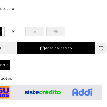
l oscuro
M
L
XL
M
L
XL
Añadir al carrito
Añadir al carrito
artir
artir
cuotas