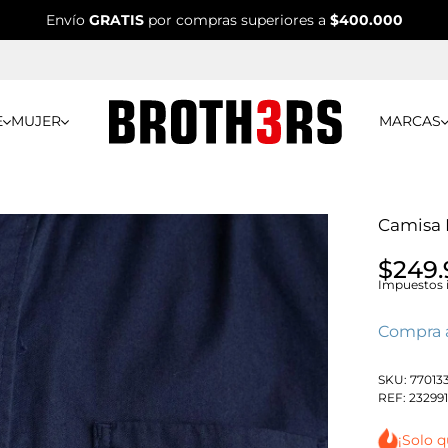
Envío
GRATIS
por compras superiores a
$400.000
E
MUJER
MARCAS
Camisa 
$249
Impuestos i
Compra 
SKU:
77013
REF:
23299
¡Solo 