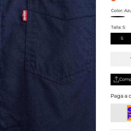
Color:
Azu
Talla:
S
S
Comp
Comp
Paga a 