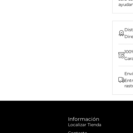
ayuda
Dist
Dire
100
Gara
Env
Entr
rast
Información
Localizar Tienda