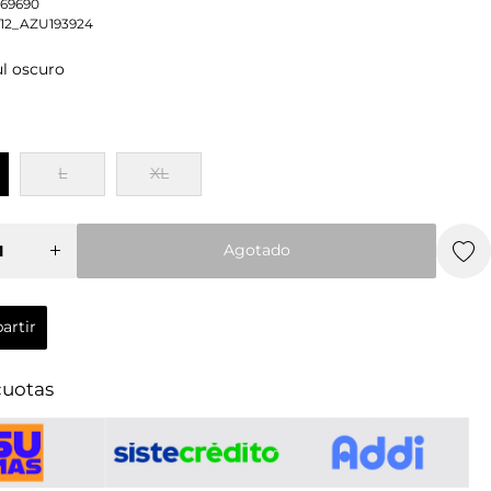
3169690
12_AZU193924
l oscuro
L
XL
r
Aumentar
L
XL
cantidad
o
para Polo
Agotado
Hombre
n
Chevignon
Agotado
Brooch
artir
artir
cuotas