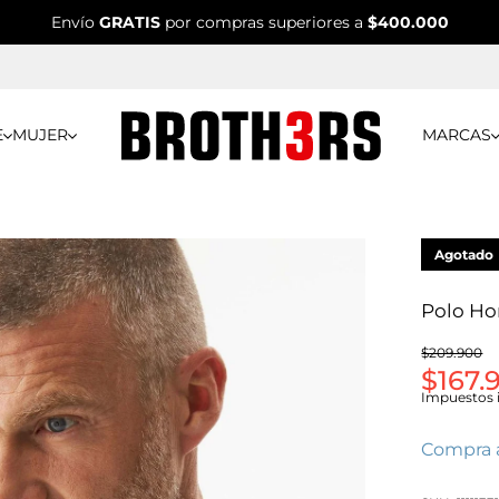
Envío
GRATIS
por compras superiores a
$400.000
E
MUJER
MARCAS
Agotado
Polo Ho
$209.900
$167.
Impuestos i
Compra 