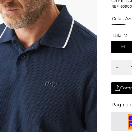
SKU:
111113
REF:
609G0
Color:
Azu
Talla:
M
M
Disminui
cantidad
para Pol
Hombre
Chevigno
Brooch
Comp
Comp
Paga a 