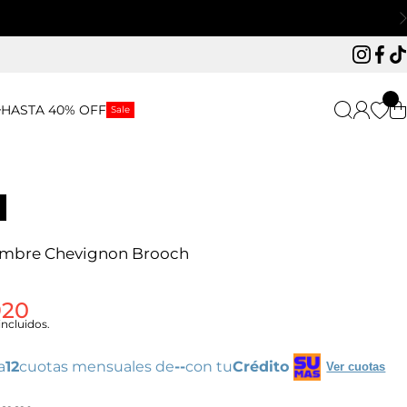
Instagr
Face
Ti
HASTA 40% OFF
Sale
mbre Chevignon Brooch
920
ncluidos.
a
12
cuotas mensuales de
--
con tu
Crédito
Ver cuotas