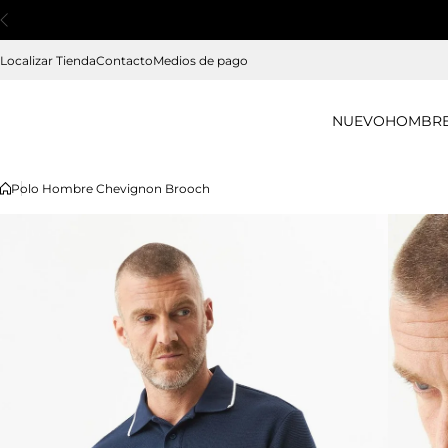
Saltar al contenido
Localizar Tienda
Contacto
Medios de pago
NUEVO
HOMBR
Polo Hombre Chevignon Brooch