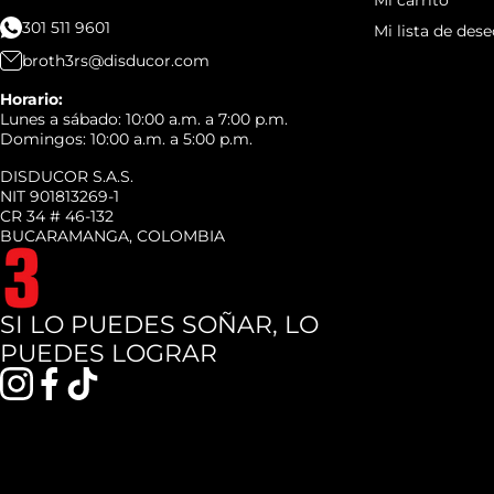
Mi carrito
301 511 9601
Mi lista de dese
broth3rs@disducor.com
Horario:
Lunes a sábado: 10:00 a.m. a 7:00 p.m.
Domingos: 10:00 a.m. a 5:00 p.m.
DISDUCOR S.A.S.
NIT 901813269-1
CR 34 # 46-132
BUCARAMANGA, COLOMBIA
SI LO PUEDES SOÑAR, LO
PUEDES LOGRAR
instagramcom/broth3rscol
facebookcom/broth3rsco
tiktokcom/@broth3rscol