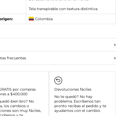
Tela transpirable con textura distintiva.
origen:
Colombia.
tas frecuentes
amanga y su área metropolitana:
des principales (Bogotá, Medellín, Cali, Barranquilla):
 del país:
GRATIS por compras
Devoluciones fáciles
ores a $400.000
amanga y su área metropolitana:
No te quedó? No hay
quedó bien bro? No
nal:
problema. Escríbenos tan
a, los cambios o
as superiores a $400.000:
pronto recibas el pedido y te
ciones son muy fáciles,
ayudamos con el cambio.
críbenos y te