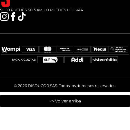
BUCARAMANGA, COLOMBIA
Política de privacidad
SI LO PUEDES SOÑAR, LO PUEDES LOGRAR
instagramcom/broth3rscol
facebookcom/broth3rsco
tiktokcom/@broth3rscol
Términos de servicio
© 2026
DISDUCOR SAS. Todos los derechos reservados.
Volver arriba