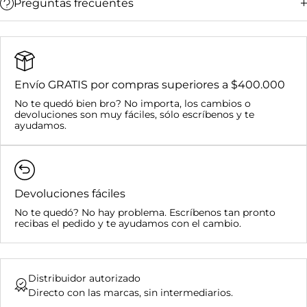
Preguntas frecuentes
Bucaramanga y su área metropolitana:
Ciudades principales (Bogotá, Medellín, Cali,
Barranquilla):
Resto del país:
Envío GRATIS por compras superiores a $400.000
Bucaramanga y su área metropolitana:
No te quedó bien bro? No importa, los cambios o
Nacional:
devoluciones son muy fáciles, sólo escríbenos y te
Compras superiores a $400.000:
ayudamos.
Devoluciones fáciles
No te quedó? No hay problema. Escríbenos tan pronto
recibas el pedido y te ayudamos con el cambio.
Distribuidor autorizado
Directo con las marcas, sin intermediarios.