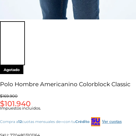
Agotado
Polo Hombre Americanino Colorblock Classic
$169.900
$101.940
Impuestos incluidos.
Compra a
12
cuotas mensuales de
--
con tu
Crédito
Ver cuotas
SKU:
7704803101164