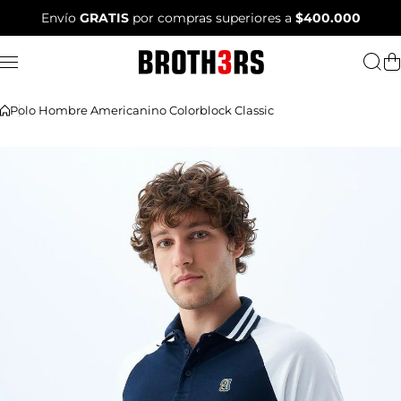
Saltar al contenido
Envío
GRATIS
por compras superiores a
$400.000
Polo Hombre Americanino Colorblock Classic