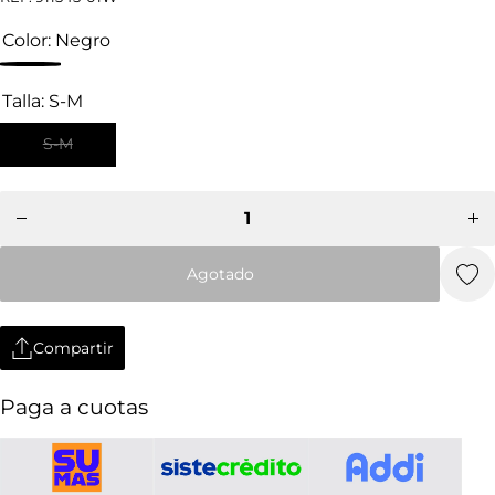
Color:
Negro
Talla:
S-M
S-M
Disminuir
Aum
cantidad
can
para
p
Gorra
Go
Oakley
Oa
Tincan
Ti
Agotado
Compartir
Paga a cuotas