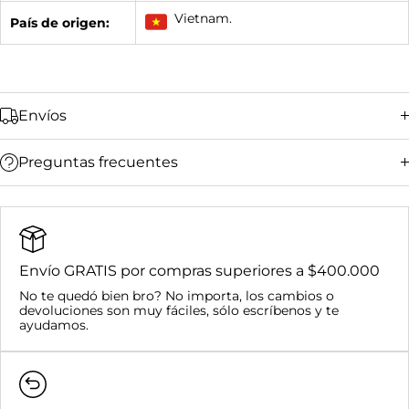
Vietnam.
País de origen:
Envíos
Preguntas frecuentes
Bucaramanga y su área metropolitana:
Ciudades principales (Bogotá, Medellín, Cali,
Barranquilla):
Resto del país:
Envío GRATIS por compras superiores a $400.000
Bucaramanga y su área metropolitana:
No te quedó bien bro? No importa, los cambios o
Nacional:
devoluciones son muy fáciles, sólo escríbenos y te
Compras superiores a $400.000:
ayudamos.