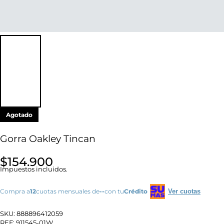
Agotado
Gorra Oakley Tincan
$154.900
Impuestos incluidos.
Compra a
12
cuotas mensuales de
--
con tu
Crédito
Ver cuotas
SKU:
888896412059
REF:
911545-01W