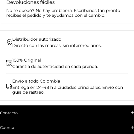
Devoluciones fáciles
No te quedó? No hay problema. Escríbenos tan pronto
recibas el pedido y te ayudamos con el cambio.
Distribuidor autorizado
Directo con las marcas, sin intermediarios.
100% Original
Garantía de autenticidad en cada prenda.
Envío a todo Colombia
Entrega en 24–48 h a ciudades principales. Envío con
guía de rastreo.
Contacto
Envíanos un correo electrónico o
chatea con nosotros:
Cuenta