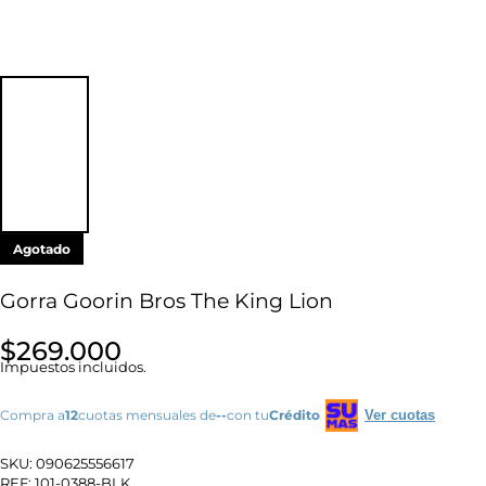
Agotado
Gorra Goorin Bros The King Lion
$269.000
Impuestos incluidos.
Compra a
12
cuotas mensuales de
--
con tu
Crédito
Ver cuotas
SKU:
090625556617
REF:
101-0388-BLK