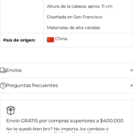
Altura de la cabeza: aprox. 11 cm
Diseñada en San Francisco
Materiales de alta calidad.
China.
País de origen:
Envíos
Preguntas frecuentes
Bucaramanga y su área metropolitana:
Ciudades principales (Bogotá, Medellín, Cali,
Barranquilla):
Resto del país:
Envío GRATIS por compras superiores a $400.000
Bucaramanga y su área metropolitana:
No te quedó bien bro? No importa, los cambios o
Nacional: