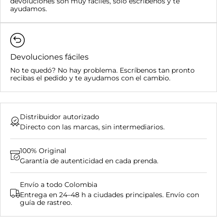
devoluciones son muy fáciles, sólo escríbenos y te
Compras superiores a $400.000:
ayudamos.
Devoluciones fáciles
No te quedó? No hay problema. Escríbenos tan pronto
recibas el pedido y te ayudamos con el cambio.
Distribuidor autorizado
Directo con las marcas, sin intermediarios.
100% Original
Garantía de autenticidad en cada prenda.
Envío a todo Colombia
Entrega en 24–48 h a ciudades principales. Envío con
guía de rastreo.