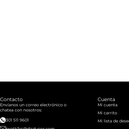
Contacto
Cuenta
Envíanos un correo electrónico o
Mi cuenta
chatea con nosotros:
Mi carrito
301 511 9601
Mi lista de dese
broth3rs@disducor.com