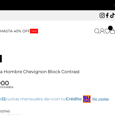
Instagr
Face
Ti
HASTA 40% OFF
Sale
a Hombre Chevignon Block Contrast
900
ncluidos.
a
12
cuotas mensuales de
--
con tu
Crédito
Ver cuotas
3203745