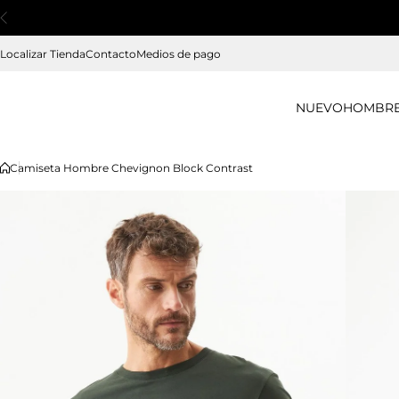
Saltar al contenido
Localizar Tienda
Contacto
Medios de pago
NUEVO
HOMBR
Camiseta Hombre Chevignon Block Contrast