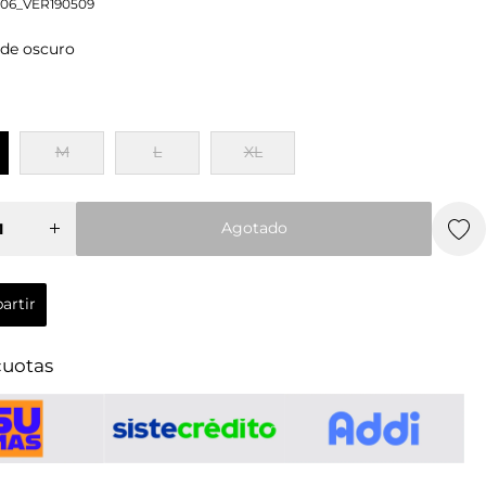
06_VER190509
rde oscuro
M
L
XL
r
Aumentar
cantidad
M
L
XL
para
a
Camiseta
Agotado
Hombre
n
Chevignon
Agotado
Block
Contrast
artir
artir
cuotas