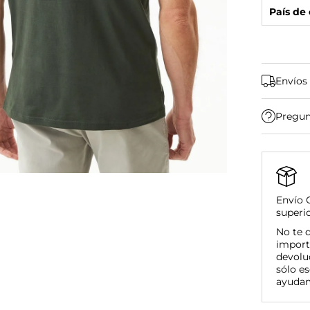
País de 
Envíos
Pregun
Bucar
Ciuda
Resto
Envío 
superi
Bucar
No te 
Nacio
import
Compr
devolu
sólo es
ayuda