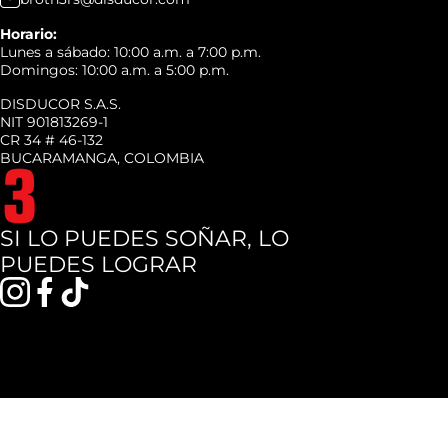
Horario:
Lunes a sábado: 10:00 a.m. a 7:00 p.m.
Domingos: 10:00 a.m. a 5:00 p.m.
DISDUCOR S.A.S.
NIT 901813269-1
CR 34 # 46-132
BUCARAMANGA, COLOMBIA
SI LO PUEDES SOÑAR, LO
PUEDES LOGRAR
instagramcom/broth3rscol
facebookcom/broth3rsco
tiktokcom/@broth3rscol