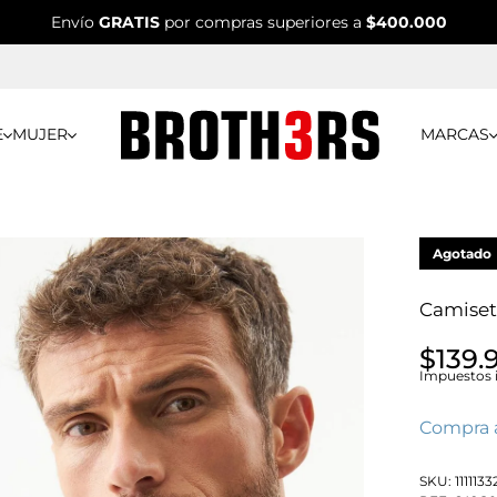
Envío
GRATIS
por compras superiores a
$400.000
E
MUJER
MARCAS
Agotado
Camiset
$139.
Impuestos i
Compra 
SKU:
111113