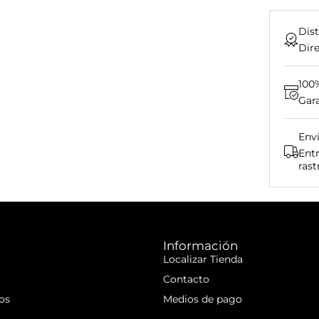
Dist
Dire
100
Gara
Env
Entr
rast
Información
Localizar Tienda
Contacto
os
Medios de pago