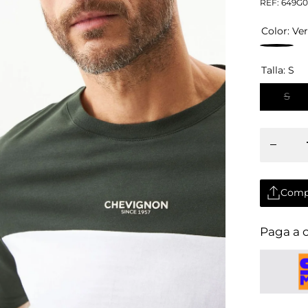
REF:
649G0
Color:
Ve
Talla:
S
S
Disminui
cantidad
para
Camiset
Hombre
Chevigno
Block
Contrast
Comp
Comp
Paga a 