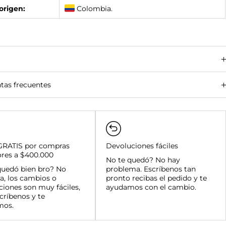
origen:
Colombia.
tas frecuentes
amanga y su área metropolitana:
des principales (Bogotá, Medellín, Cali, Barranquilla):
 del país:
GRATIS por compras
Devoluciones fáciles
ores a $400.000
amanga y su área metropolitana:
No te quedó? No hay
quedó bien bro? No
nal:
problema. Escríbenos tan
a, los cambios o
as superiores a $400.000:
pronto recibas el pedido y te
ciones son muy fáciles,
ayudamos con el cambio.
críbenos y te
mos.