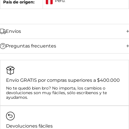
Perú.
País de origen:
Envíos
Preguntas frecuentes
Bucaramanga y su área metropolitana:
Ciudades principales (Bogotá, Medellín, Cali,
Barranquilla):
Resto del país:
Envío GRATIS por compras superiores a $400.000
Bucaramanga y su área metropolitana:
No te quedó bien bro? No importa, los cambios o
Nacional:
devoluciones son muy fáciles, sólo escríbenos y te
Compras superiores a $400.000:
ayudamos.
Devoluciones fáciles