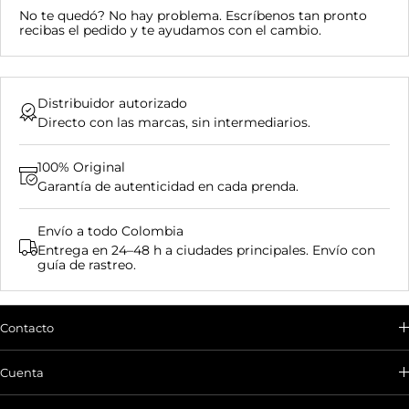
No te quedó? No hay problema. Escríbenos tan pronto
recibas el pedido y te ayudamos con el cambio.
Distribuidor autorizado
Directo con las marcas, sin intermediarios.
100% Original
Garantía de autenticidad en cada prenda.
Envío a todo Colombia
Entrega en 24–48 h a ciudades principales. Envío con
guía de rastreo.
Contacto
Envíanos un correo electrónico o
chatea con nosotros:
Cuenta
301 511 9601