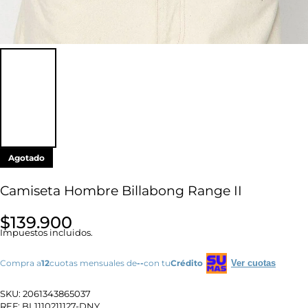
Agotado
Camiseta Hombre Billabong Range II
$139.900
Impuestos incluidos.
Compra a
12
cuotas mensuales de
--
con tu
Crédito
Ver cuotas
SKU:
2061343865037
REF:
BL1110211127-DNY