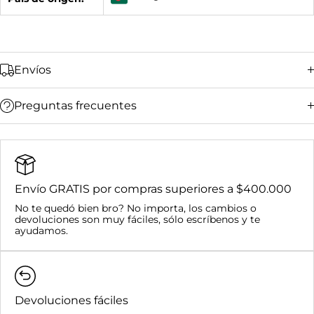
Envíos
Preguntas frecuentes
Bucaramanga y su área metropolitana:
Ciudades principales (Bogotá, Medellín, Cali,
Barranquilla):
Resto del país:
Envío GRATIS por compras superiores a $400.000
Bucaramanga y su área metropolitana:
No te quedó bien bro? No importa, los cambios o
Nacional:
devoluciones son muy fáciles, sólo escríbenos y te
Compras superiores a $400.000:
ayudamos.
Devoluciones fáciles