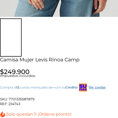
Camisa Mujer Levis Rinoa Camp
$249.900
Impuestos incluidos.
Compra a
12
cuotas mensuales de
--
con tu
Crédito
Ver cuotas
SKU:
7701335587879
REF:
234743
¡Solo quedan 1! ¡Ordene pronto!