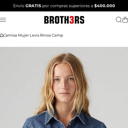
Saltar al contenido
Envío
GRATIS
por compras superiores a
$400.000
Camisa Mujer Levis Rinoa Camp