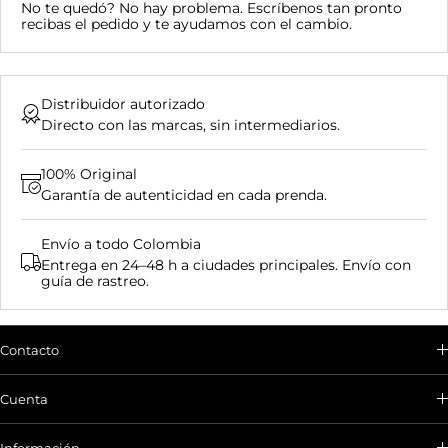
No te quedó? No hay problema. Escríbenos tan pronto
recibas el pedido y te ayudamos con el cambio.
Distribuidor autorizado
Directo con las marcas, sin intermediarios.
100% Original
Garantía de autenticidad en cada prenda.
Envío a todo Colombia
Entrega en 24–48 h a ciudades principales. Envío con
guía de rastreo.
Contacto
Envíanos un correo electrónico o
chatea con nosotros:
Cuenta
301 511 9601
Mi cuenta
Información