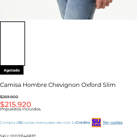
Agotado
Camisa Hombre Chevignon Oxford Slim
$269.900
$215.920
Impuestos incluidos.
Compra a
12
cuotas mensuales de
--
con tu
Crédito
Ver cuotas
SKU:
1111133146837