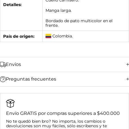
Detalles:
Manga larga.
Bordado de pato multicolor en el
frente.
Colombia.
País de origen:
Envíos
Preguntas frecuentes
Bucaramanga y su área metropolitana:
Ciudades principales (Bogotá, Medellín, Cali,
Barranquilla):
Resto del país:
Envío GRATIS por compras superiores a $400.000
Bucaramanga y su área metropolitana:
No te quedó bien bro? No importa, los cambios o
Nacional:
devoluciones son muy fáciles, sólo escríbenos y te