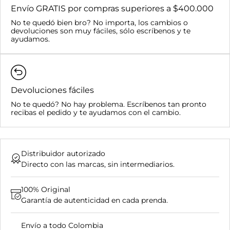
Envío GRATIS por compras superiores a $400.000
Bucaramanga y su área metropolitana:
No te quedó bien bro? No importa, los cambios o
Nacional:
devoluciones son muy fáciles, sólo escríbenos y te
Compras superiores a $400.000:
ayudamos.
Devoluciones fáciles
No te quedó? No hay problema. Escríbenos tan pronto
recibas el pedido y te ayudamos con el cambio.
Distribuidor autorizado
Directo con las marcas, sin intermediarios.
100% Original
Garantía de autenticidad en cada prenda.
Envío a todo Colombia