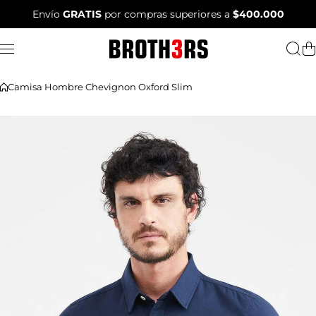
Saltar al contenido
Envío
GRATIS
por compras superiores a
$400.000
Camisa Hombre Chevignon Oxford Slim