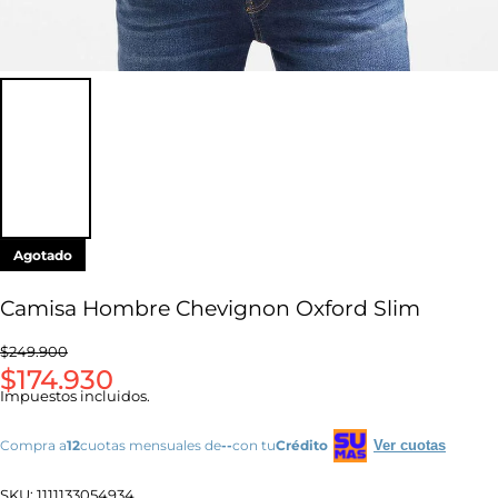
Agotado
Camisa Hombre Chevignon Oxford Slim
$249.900
$174.930
Impuestos incluidos.
Compra a
12
cuotas mensuales de
--
con tu
Crédito
Ver cuotas
SKU:
1111133054934