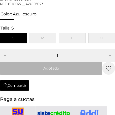
REF:
611G027__AZU193923
Color:
Azul oscuro
Talla:
S
S
M
L
XL
Disminuir
Aum
cantidad
can
para
p
Camisa
Ca
Hombre
Ho
Chevignon
Che
Oxford
Ox
Agotado
Slim
S
Compartir
Paga a cuotas